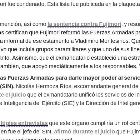
ri fue condenado. Esta lista fue publicada en la plaquet
 mención, así como
la sentencia contra Fujimori
, y res
s certifican que Fujimori reformó las Fuerzas Armadas pa
za informal de ese estamento a Vladimiro Montesinos. Q
o que incluía grupos paramilitares y que uno de sus fine
 tanto. Asimismo, que el exmandatario estableció una estra
también, que apoyó mediáticamente a los responsables. Y,
las Fuerzas Armadas para darle mayor poder al servici
(SIN).
Nicolás Hermoza Ríos, excomandante general de 
e el juicio
que el exmandatario unificó los servicios de in
 Inteligencia del Ejército (SIE) y la Dirección de Intelige
tiples entrevistas
que este órgano cumpliría un rol cent
en fue el jefe del SIN,
afirmó durante el juicio
que Fujim
ursos logísticos y de personal.