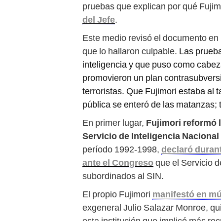
pruebas que explican por qué Fujimo
del Jefe
.
Este medio revisó el documento en
que lo hallaron culpable.
Las prueba
inteligencia y que puso como cabe
promovieron un plan contrasubversiv
terroristas. Que Fujimori estaba al
pública se enteró de las matanzas; 
En primer lugar,
Fujimori reformó 
Servicio de Inteligencia Nacional 
período 1992-1998,
declaró durant
ante el Congreso
que el Servicio de
subordinados al SIN.
El propio Fujimori
manifestó en múl
exgeneral Julio Salazar Monroe, qui
esta institución que implicó más rec