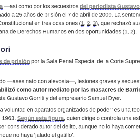
a
—así como por los secuestros
del periodista Gustavo 
ado a 25 años de prisión el 7 de abril de 2009. La senten
 Constitucional en tres ocasiones (
1
,
2
,
3
), que rechazó su
icana de Derechos Humanos en dos oportunidades (
1
,
2
).
ori
s de prisión
por la Sala Penal Especial de la Corte Supr
icado —asesinato con alevosía—, lesiones graves y secue
sabilizó como autor mediato por las masacres de Barri
ista Gustavo Gorriti y del empresario Samuel Dyer.
 la voluntad en aparatos organizados de poder’ es una te
n 1963.
Según esta figura
, quien dirige o controla una e
er considerado autor del delito, aunque no lo haya cometi
ue no haya ‘jalado el gatillo’.