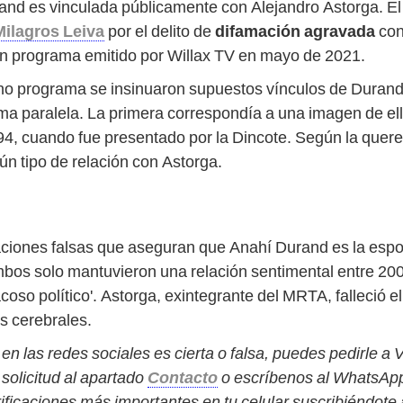
and es vinculada públicamente con Alejandro Astorga. E
Milagros Leiva
por el delito de
difamación agravada
cont
un programa emitido por Willax TV en mayo de 2021.
ho programa se insinuaron supuestos vínculos de Durand
rma paralela. La primera correspondía a una imagen de el
, cuando fue presentado por la Dincote. Según la quere
n tipo de relación con Astorga.
ciones falsas que aseguran que Anahí Durand es la espos
os solo mantuvieron una relación sentimental entre 2006 
so político'. Astorga, exintegrante del MRTA, falleció el
s cerebrales.
en las redes sociales es cierta o falsa, puedes pedirle a
solicitud al apartado
Contacto
o escríbenos al WhatsA
ificaciones más importantes en tu celular suscribiéndote