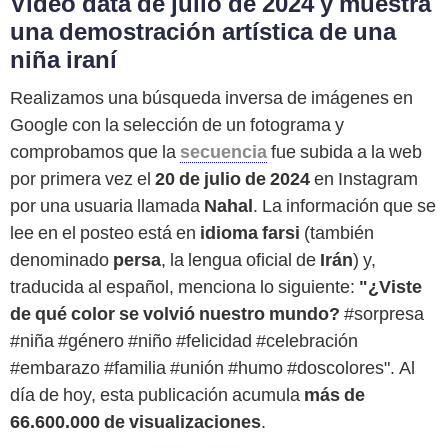
Video data de julio de 2024 y muestra
una demostración artística de una
niña iraní
Realizamos una búsqueda inversa de imágenes en
Google con la selección de un fotograma y
comprobamos que la
secuencia
fue subida a la web
por primera vez el
20 de julio de 2024
en Instagram
por una usuaria llamada
Nahal
. La información que se
lee en el posteo está en
idioma farsi
(también
denominado
persa
, la lengua oficial de
Irán
) y,
traducida al español, menciona lo siguiente:
"¿Viste
de qué color se volvió nuestro mundo?
#sorpresa
#niña #género #niño #felicidad #celebración
#embarazo #familia #unión #humo #doscolores". Al
día de hoy, esta publicación acumula
más de
66.600.000 de visualizaciones
.