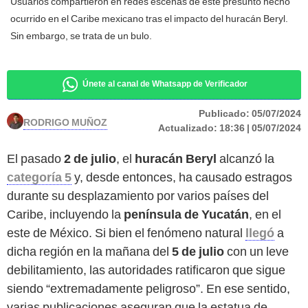
Usuarios compartieron en redes escenas de este presunto hecho
ocurrido en el Caribe mexicano tras el impacto del huracán Beryl.
Sin embargo, se trata de un bulo.
Únete al canal de Whatsapp de Verificador
Publicado:
05/07/2024
RODRIGO MUÑOZ
Actualizado:
18:36 | 05/07/2024
El pasado
2 de julio
, el
huracán Beryl
alcanzó la
categoría 5
y, desde entonces, ha causado estragos
durante su desplazamiento por varios países del
Caribe, incluyendo la
península de Yucatán
, en el
este de México. Si bien el fenómeno natural
llegó
a
dicha región en la mañana del
5 de julio
con un leve
debilitamiento, las autoridades ratificaron que sigue
siendo “extremadamente peligroso”. En ese sentido,
varias publicaciones aseguran que la estatua de