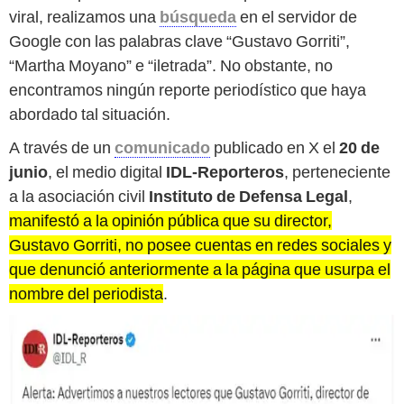
viral, realizamos una
búsqueda
en el servidor de
Google con las palabras clave “Gustavo Gorriti”,
“Martha Moyano” e “iletrada”. No obstante, no
encontramos ningún reporte periodístico que haya
abordado tal situación.
A través de un
comunicado
publicado en X el
20 de
junio
, el medio digital
IDL-Reporteros
, perteneciente
a la asociación civil
Instituto de Defensa Legal
,
manifestó a la opinión pública que su director,
Gustavo Gorriti, no posee cuentas en redes sociales y
que denunció anteriormente a la página que usurpa el
nombre del periodista
.