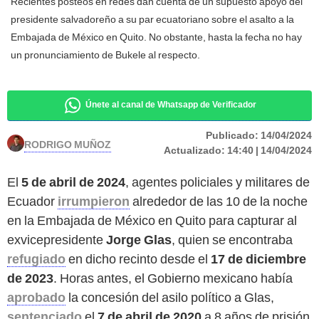
Recientes posteos en redes dan cuenta de un supuesto apoyo del
presidente salvadoreño a su par ecuatoriano sobre el asalto a la
Embajada de México en Quito. No obstante, hasta la fecha no hay
un pronunciamiento de Bukele al respecto.
Únete al canal de Whatsapp de Verificador
Publicado:
14/04/2024
RODRIGO MUÑOZ
Actualizado:
14:40 | 14/04/2024
El
5 de abril de 2024
, agentes policiales y militares de
Ecuador
irrumpieron
alrededor de las 10 de la noche
en la Embajada de México en Quito para capturar al
exvicepresidente
Jorge Glas
, quien se encontraba
refugiado
en dicho recinto desde el
17 de diciembre
de 2023
. Horas antes, el Gobierno mexicano había
aprobado
la concesión del asilo político a Glas,
sentenciado
el
7 de abril de 2020
a 8 años de prisión