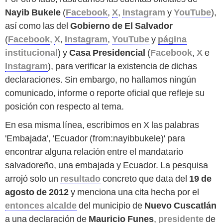
Nayib Bukele
(
Facebook
,
X
,
Instagram
y
YouTube
),
así como las del
Gobierno de El Salvador
(
Facebook
,
X
,
Instagram
,
YouTube
y
página
institucional
) y
Casa Presidencial
(
Facebook
,
X
e
Instagram
), para verificar la existencia de dichas
declaraciones. Sin embargo, no hallamos ningún
comunicado, informe o reporte oficial que refleje su
posición con respecto al tema.
En esa misma línea, escribimos en X las palabras
'Embajada', 'Ecuador (from:nayibbukele)' para
encontrar alguna relación entre el mandatario
salvadoreño, una embajada y Ecuador. La pesquisa
arrojó solo un
resultado
concreto que data del
19 de
agosto de 2012
y menciona una cita hecha por el
entonces alcalde
del municipio de
Nuevo Cuscatlán
a una declaración de
Mauricio Funes
,
presidente
de