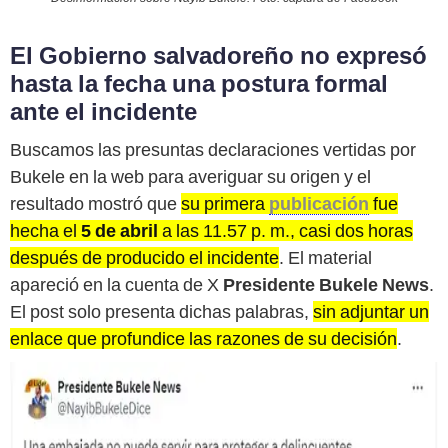
El Gobierno salvadoreño no expresó
hasta la fecha una postura formal
ante el incidente
Buscamos las presuntas declaraciones vertidas por
Bukele en la web para averiguar su origen y el
resultado mostró que
su primera
publicación
fue
hecha el
5 de abril
a las 11.57 p. m., casi dos horas
después de producido el incidente
. El material
apareció en la cuenta de X
Presidente Bukele News
.
El post solo presenta dichas palabras,
sin adjuntar un
enlace que profundice las razones de su decisión
.