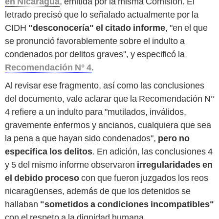
en Nicaragua
, emitida por la misma Comisión. El
letrado precisó que lo señalado actualmente por la
CIDH
"desconocería" el citado informe
, "en el que
se pronunció favorablemente sobre el indulto a
condenados por delitos graves", y especificó la
Recomendación N° 4
.
Al revisar ese fragmento, así como las conclusiones
del documento, vale aclarar que la Recomendación N°
4 refiere a un indulto para "mutilados, inválidos,
gravemente enfermos y ancianos, cualquiera que sea
la pena a que hayan sido condenados",
pero
no
especifica los delitos
. En adición, las conclusiones 4
y 5 del mismo informe observaron
irregularidades en
el debido proceso
con que fueron juzgados los reos
nicaragüenses, además de que los detenidos se
hallaban
"sometidos a condiciones incompatibles"
con el respeto a la dignidad humana.