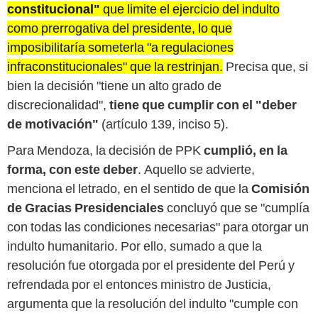
constitucional"
que limite el ejercicio del indulto
como prerrogativa del presidente, lo que
imposibilitaría someterla "a regulaciones
infraconstitucionales" que la restrinjan.
Precisa que, si
bien la decisión "tiene un alto grado de
discrecionalidad",
tiene que cumplir con el "deber
de motivación"
(artículo 139, inciso 5).
Para Mendoza, la decisión de PPK
cumplió, en la
forma, con este deber
. Aquello se advierte,
menciona el letrado, en el sentido de que la
Comisión
de Gracias Presidenciales
concluyó que se "cumplía
con todas las condiciones necesarias" para otorgar un
indulto humanitario. Por ello, sumado a que la
resolución fue otorgada por el presidente del Perú y
refrendada por el entonces ministro de Justicia,
argumenta que la resolución del indulto "cumple con