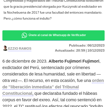
Congresistas y magistrados del Tribunal Constitucional sostuvieron
que la gracia presidencial otorgada por Kuczynski al exdictador en
la Nochebuena de 2017 fue una facultad del entonces mandatario.
Pero ¿cómo funciona el indulto?
Únete al canal de Whatsapp de Verificador
Publicado:
06/12/2023
EZZIO RAMOS
Actualizado:
20:59 | 10/12/2023
6 de diciembre de 2023.
Alberto Fujimori Fujimori
,
exdictador del Perú, sentenciado por crímenes
considerados de lesa humanidad, sale en libertad —
otra vez—. El recurso, en esta ocasión, fue una
orden
de "liberación inmediata" del Tribunal
Constitucional,
que declaraba fundado el hábeas
corpus en favor del exreo. Así, tal como sentenció en
2022, el TC restituyó los efectos del revocado "indulto