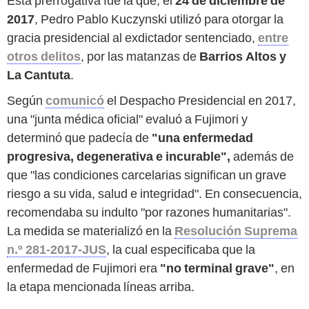
Esta prerrogativa fue la que, el
24 de diciembre de
2017
, Pedro Pablo Kuczynski utilizó para otorgar la
gracia presidencial al exdictador sentenciado,
entre
otros delitos
, por las matanzas de
Barrios Altos y
La Cantuta
.
Según
comunicó
el Despacho Presidencial en 2017,
una "junta médica oficial" evaluó a Fujimori y
determinó que padecía de
"una enfermedad
progresiva, degenerativa e incurable",
además de
que "las condiciones carcelarias significan un grave
riesgo a su vida, salud e integridad". En consecuencia,
recomendaba su indulto "por razones humanitarias".
La medida se materializó en la
Resolución Suprema
n.º 281-2017-JUS
, la cual especificaba que la
enfermedad de Fujimori era
"no terminal grave"
, en
la etapa mencionada líneas arriba.