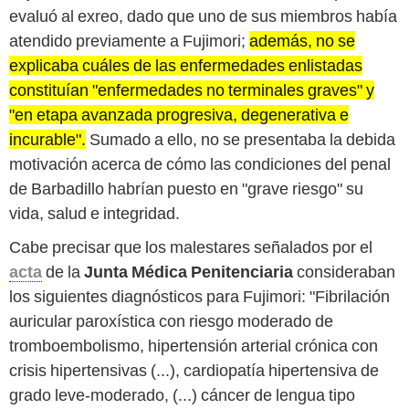
evaluó al exreo, dado que uno de sus miembros había
atendido previamente a Fujimori;
además, no se
explicaba cuáles de las enfermedades enlistadas
constituían "enfermedades no terminales graves" y
"en etapa avanzada progresiva, degenerativa e
incurable".
Sumado a ello, no se presentaba la debida
motivación acerca de cómo las condiciones del penal
de Barbadillo habrían puesto en "grave riesgo" su
vida, salud e integridad.
Cabe precisar que los malestares señalados por el
acta
de la
Junta Médica Penitenciaria
consideraban
los siguientes diagnósticos para Fujimori: "Fibrilación
auricular paroxística con riesgo moderado de
tromboembolismo, hipertensión arterial crónica con
crisis hipertensivas (...), cardiopatía hipertensiva de
grado leve-moderado, (...) cáncer de lengua tipo