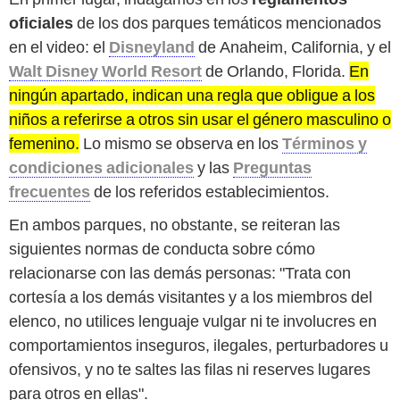
oficiales
de los dos parques temáticos mencionados
en el video: el
Disneyland
de Anaheim, California, y el
Walt Disney World Resort
de Orlando, Florida.
En
ningún apartado, indican una regla que obligue a los
niños a referirse a otros sin usar el género masculino o
femenino.
Lo mismo se observa en los
Términos y
condiciones adicionales
y las
Preguntas
frecuentes
de los referidos establecimientos.
En ambos parques, no obstante, se reiteran las
siguientes normas de conducta sobre cómo
relacionarse con las demás personas: "Trata con
cortesía a los demás visitantes y a los miembros del
elenco, no utilices lenguaje vulgar ni te involucres en
comportamientos inseguros, ilegales, perturbadores u
ofensivos, y no te saltes las filas ni reserves lugares
para otros en ellas".