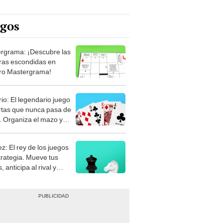
egos
rgrama: ¡Descubre las
ras escondidas en
ro Mastergrama!
rio: El legendario juego
rtas que nunca pasa de
 Organiza el mazo y
stra tu habilidad.
z: El rey de los juegos
trategia. Mueve tus
, anticipa al rival y
gue el jaque mate.