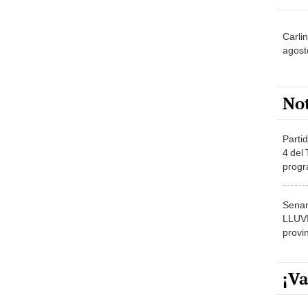
Carli
agost
No
Partid
4 del
progr
dónde
Senam
LLUV
provi
¡Va