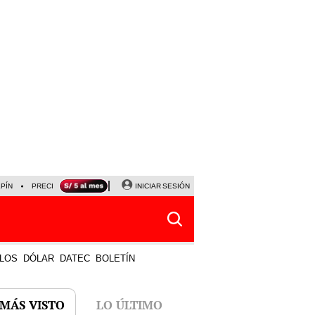
LPÍN
PRECIO DEL DÓLAR
CORTE DE LUZ
INICIAR SESIÓN
VIERNES 7 DE AGOSTO
ALBER
LOS
DÓLAR
DATEC
BOLETÍN
 MÁS VISTO
LO ÚLTIMO