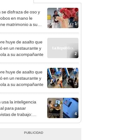
 se disfraza de oso y
lobos en mano le
1
ne matrimonio a su
 [VIDEO]
e huye de asalto que
ió en un restaurante y
2
sola a su acompañante
e huye de asalto que
ió en un restaurante y
3
sola a su acompañante
 usa la inteligencia
cial para pasar
4
vistas de trabajo:
eguir empleo hoy es tan