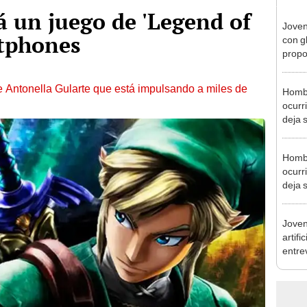
 un juego de 'Legend of
Joven
rtphones
con g
propo
novio
de Antonella Gularte que está impulsando a miles de
Hombr
ocurr
deja 
Hombr
ocurr
deja 
Joven
artifi
entre
"Cons
fácil"