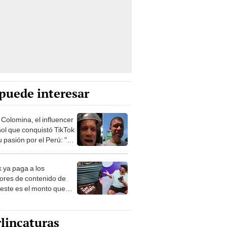
puede interesar
 Colomina, el influencer
ol que conquistó TikTok
 pasión por el Perú: "Mi
nació por la
onomía"
k ya paga a los
ores de contenido de
 este es el monto que
s llegar a cobrar por
 vistas
lincaturas