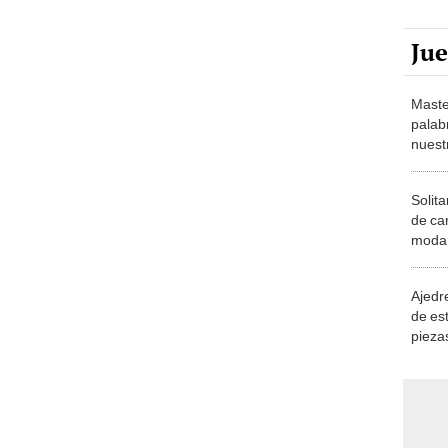
Ju
Maste
palab
nuest
Solita
de ca
moda.
demue
Ajedre
de es
piezas
consi