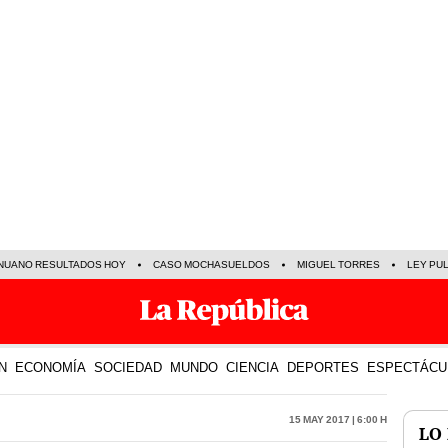
NUANO RESULTADOS HOY
CASO MOCHASUELDOS
MIGUEL TORRES
LEY PU
N
ECONOMÍA
SOCIEDAD
MUNDO
CIENCIA
DEPORTES
ESPECTÁCU
15 May 2017 | 6:00 h
LO