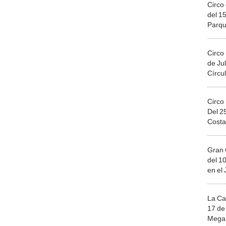
Circo 
del 15
Parqu
Migue
Circo
de Jul
Círcul
Circo
Del 2
Costa
Gran 
del 10
en el
La Ca
17 de 
Mega 