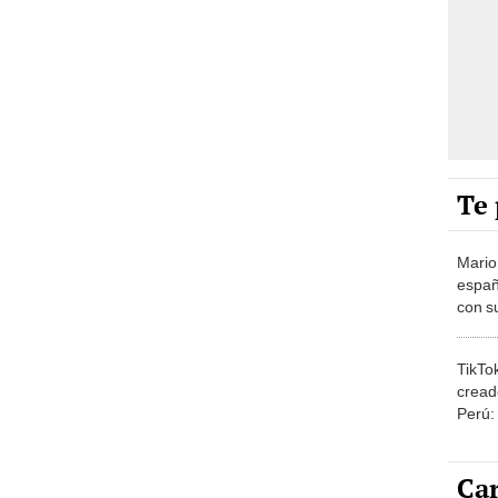
Te 
Mario
españ
con su
amor 
gastr
TikTo
cread
Perú:
puede
1.000
Car