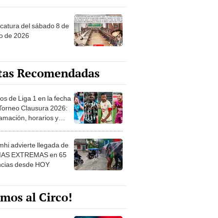
ncatura del sábado 8 de
o de 2026
tas Recomendadas
os de Liga 1 en la fecha
 Torneo Clausura 2026:
amación, horarios y
 ver
hi advierte llegada de
IAS EXTREMAS en 65
ncias desde HOY
mos al Circo!