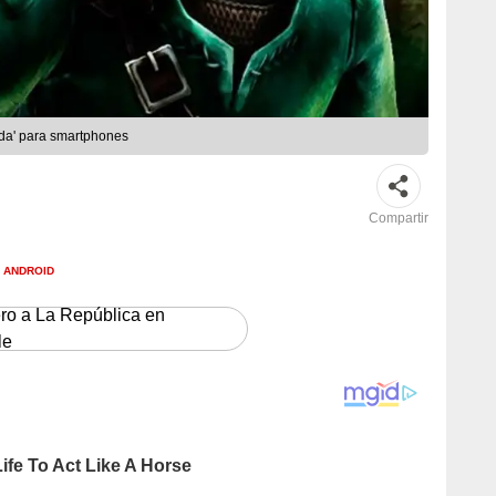
lda' para smartphones
Compartir
ANDROID
ero a La República en
le