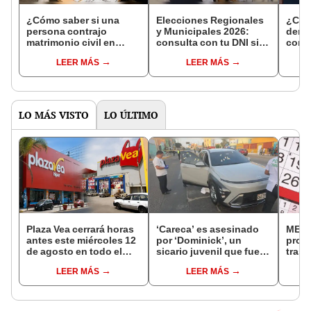
¿Cómo saber si una
Elecciones Regionales
¿Cóm
persona contrajo
y Municipales 2026:
denun
matrimonio civil en
consulta con tu DNI si
con 
Reniec?
fuiste elegido miembro
LEER MÁS
LEER MÁS
de mesa para este 4 de
octubre en el link oficial
de la ONPE
LO MÁS VISTO
LO ÚLTIMO
Plaza Vea cerrará horas
‘Careca’ es asesinado
MEF 
antes este miércoles 12
por ‘Dominick’, un
prop
de agosto en todo el
sicario juvenil que fue
trasl
Perú: tiendas atenderán
capturado tras el crimen
no se
LEER MÁS
LEER MÁS
hasta las 7 p.m.
“Lune