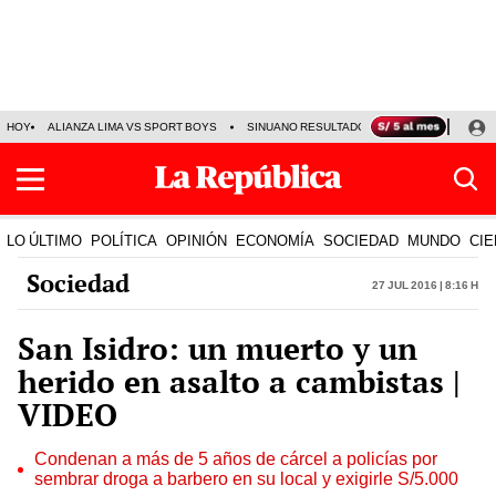
HOY
ALIANZA LIMA VS SPORT BOYS
SINUANO RESULTADOS HOY
JORGE MES
LO ÚLTIMO
POLÍTICA
OPINIÓN
ECONOMÍA
SOCIEDAD
MUNDO
CIE
Sociedad
27 Jul 2016 | 8:16 h
San Isidro: un muerto y un
herido en asalto a cambistas |
VIDEO
Condenan a más de 5 años de cárcel a policías por
sembrar droga a barbero en su local y exigirle S/5.000