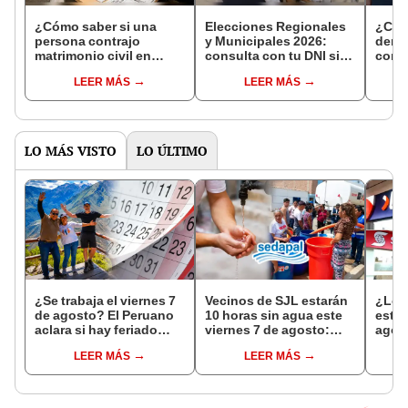
¿Cómo saber si una
Elecciones Regionales
¿Cóm
persona contrajo
y Municipales 2026:
denun
matrimonio civil en
consulta con tu DNI si
con 
Reniec?
fuiste elegido miembro
LEER MÁS
LEER MÁS
de mesa para este 4 de
octubre en el link oficial
de la ONPE
LO MÁS VISTO
LO ÚLTIMO
¿Se trabaja el viernes 7
Vecinos de SJL estarán
¿Los
de agosto? El Peruano
10 horas sin agua este
este 
aclara si hay feriado
viernes 7 de agosto:
agos
largo tras el descanso
revisa las zonas
horar
LEER MÁS
LEER MÁS
del 6 de agosto
afectadas, según
habil
Sedapal
Inter
Banc