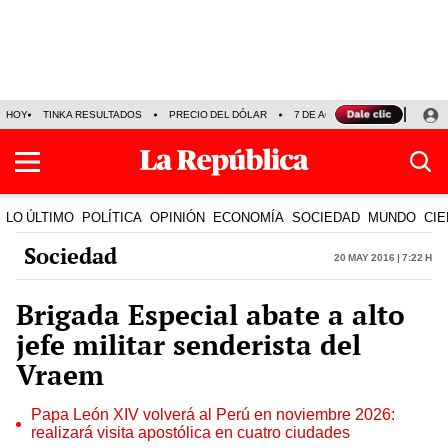
HOY
TINKA RESULTADOS
PRECIO DEL DÓLAR
7 DE AGOSTO
OLLANTA H
LO ÚLTIMO
POLÍTICA
OPINIÓN
ECONOMÍA
SOCIEDAD
MUNDO
CIE
Sociedad
20 May 2016 | 7:22 h
Brigada Especial abate a alto
jefe militar senderista del
Vraem
Papa León XIV volverá al Perú en noviembre 2026:
realizará visita apostólica en cuatro ciudades