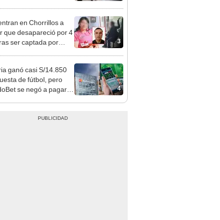
 serían los más
iciados
ntran en Chorrillos a
 que desapareció por 4
3
tras ser captada por
o que conoció en Roblox:
usca al implicado
ia ganó casi S/14.850
uesta de fútbol, pero
4
oBet se negó a pagar:
opi multó a la empresa
ás de S/ 19.000