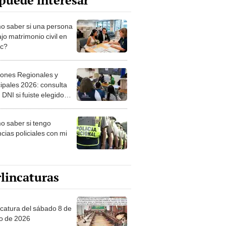
puede interesar
 saber si una persona
jo matrimonio civil en
ec?
iones Regionales y
ipales 2026: consulta
 DNI si fuiste elegido
ro de mesa para este 4
ubre en el link oficial de
 saber si tengo
NPE
cias policiales con mi
lincaturas
ncatura del sábado 8 de
o de 2026