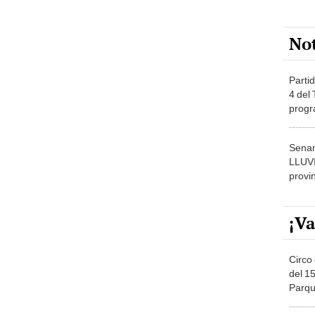
No
Partid
4 del
progr
dónde
Senam
LLUV
provi
¡Va
Circo 
del 15
Parqu
Migue