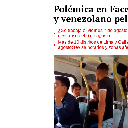
Polémica en Fac
y venezolano pe
¿Se trabaja el viernes 7 de agosto?
descanso del 6 de agosto
Más de 10 distritos de Lima y Call
agosto: revisa horarios y zonas af