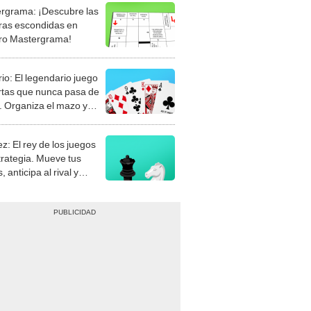
rgrama: ¡Descubre las
ras escondidas en
ro Mastergrama!
rio: El legendario juego
rtas que nunca pasa de
 Organiza el mazo y
stra tu habilidad.
z: El rey de los juegos
trategia. Mueve tus
, anticipa al rival y
gue el jaque mate.