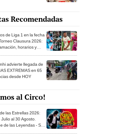
tas Recomendadas
os de Liga 1 en la fecha
 Torneo Clausura 2026:
amación, horarios y
 ver
hi advierte llegada de
IAS EXTREMAS en 65
ncias desde HOY
mos al Circo!
de las Estrellas 2026:
 Julio al 30 Agosto.
e de las Leyendas - San
l