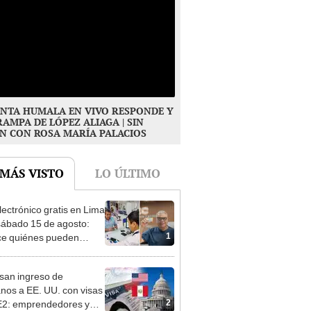
NTA HUMALA EN VIVO RESPONDE Y
RAMPA DE LÓPEZ ALIAGA | SIN
N CON ROSA MARÍA PALACIOS
 MÁS VISTO
LO ÚLTIMO
lectrónico gratis en Lima
sábado 15 de agosto:
1
e quiénes pueden
er y qué requisitos
 cumplir
san ingreso de
nos a EE. UU. con visas
2
E2: emprendedores y