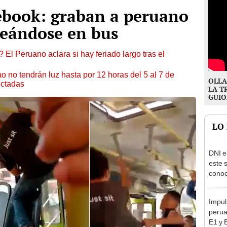
ebook: graban a peruano
leándose en bus
 El Peruano aclara si hay feriado largo tras el
ao no tendrán luz hasta por 12 horas del 5 al 7 de
OLLA
ectadas
LA T
GUIO
LO
DNI e
este 
conoc
acced
deben
Impul
perua
E1 y 