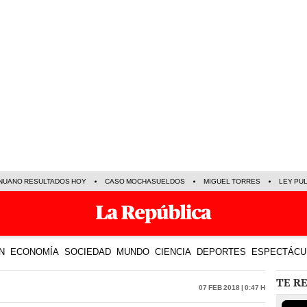
NUANO RESULTADOS HOY
CASO MOCHASUELDOS
MIGUEL TORRES
LEY PU
N
ECONOMÍA
SOCIEDAD
MUNDO
CIENCIA
DEPORTES
ESPECTÁCU
TE R
07 Feb 2018 | 0:47 h