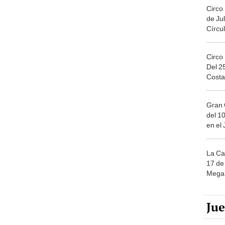
Circo
de Jul
Círcul
Circo
Del 2
Costa
Gran 
del 10
en el
La Ca
17 de 
Mega 
Ju