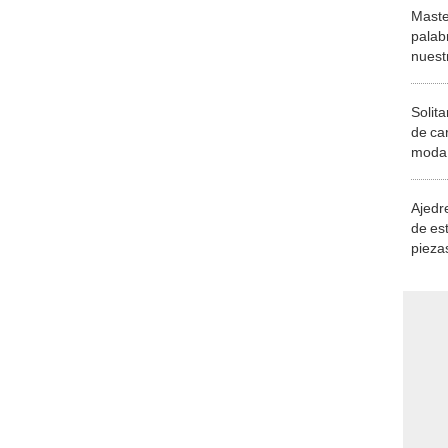
Maste
palab
nuest
Solita
de ca
moda.
demue
Ajedre
de es
piezas
consi