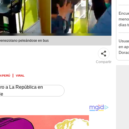
pymes
benef
Encue
menor
días 
sujet
PNP b
Usuar
 venezolano peleándose en bus
en ap
Dorad
Indec
Compartir
con m
N PERÚ
VIRAL
ero a La República en
le