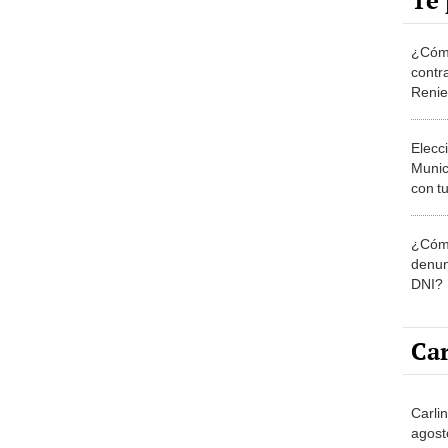
Te 
¿Cómo
contra
Reni
Elecc
Munic
con tu
miemb
de oct
¿Cómo
la O
denun
DNI?
Car
Carli
agost