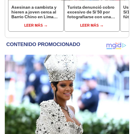
Asesinan a cambista y
Turista denunció cobro
Usuar
hieren a joven cerca al
excesivo de S/ 50 por
S/14.
Barrio Chino en Lima
fotografiarse con una
fútbo
Cercado: un
alpaca en Cusco y
se ne
LEER MÁS
LEER MÁS
sospechoso detenido
Serenazgo recuperó el
Indec
dinero
empr
19.0