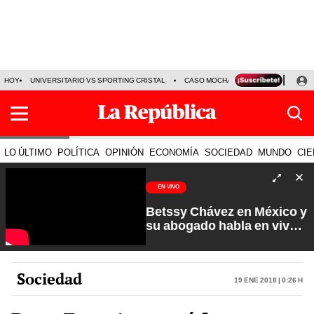
HOY
UNIVERSITARIO VS SPORTING CRISTAL
CASO MOCHASUELDOS
MIGUEL
LO ÚLTIMO
POLÍTICA
OPINIÓN
ECONOMÍA
SOCIEDAD
MUNDO
CIE
EN VIVO
Betssy Chávez en México y
su abogado habla en vivo |
Que No Se Te Olvide con
Carlos Cornejo
Sociedad
19 Ene 2018 | 0:26 h