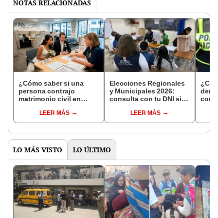
NOTAS RELACIONADAS
¿Cómo saber si una
Elecciones Regionales
¿Cóm
persona contrajo
y Municipales 2026:
denun
matrimonio civil en
consulta con tu DNI si
con 
Reniec?
fuiste elegido miembro
LEER MÁS
LEER MÁS
de mesa para este 4 de
octubre en el link oficial
de la ONPE
LO MÁS VISTO
LO ÚLTIMO