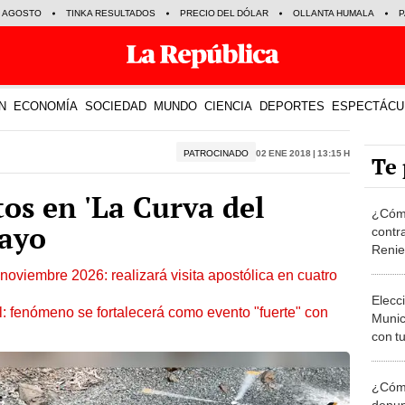
E AGOSTO
TINKA RESULTADOS
PRECIO DEL DÓLAR
OLLANTA HUMALA
P
N
ECONOMÍA
SOCIEDAD
MUNDO
CIENCIA
DEPORTES
ESPECTÁCU
PATROCINADO
02 Ene 2018 | 13:15 h
Te 
os en 'La Curva del
¿Cómo
mayo
contra
Reni
oviembre 2026: realizará visita apostólica en cuatro
Elecc
: fenómeno se fortalecerá como evento "fuerte" con
Munic
con tu
miemb
de oct
¿Cómo
la O
denun