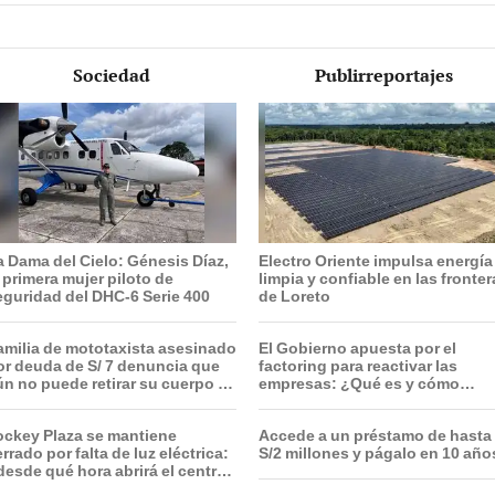
Sociedad
Publirreportajes
a Dama del Cielo: Génesis Díaz,
Electro Oriente impulsa energía
a primera mujer piloto de
limpia y confiable en las fronte
eguridad del DHC-6 Serie 400
de Loreto
amilia de mototaxista asesinado
El Gobierno apuesta por el
or deuda de S/ 7 denuncia que
factoring para reactivar las
ún no puede retirar su cuerpo de
empresas: ¿Qué es y cómo
a morgue
funciona?
ockey Plaza se mantiene
Accede a un préstamo de hasta
rrado por falta de luz eléctrica:
S/2 millones y págalo en 10 año
desde qué hora abrirá el centro
omercial?