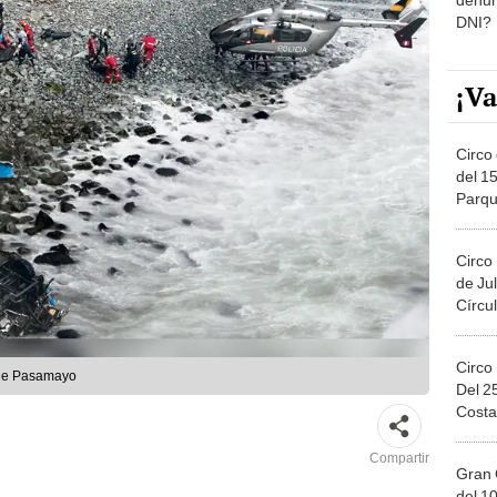
DNI?
¡Va
Circo 
del 15
Parqu
Migue
Circo
de Jul
Círcul
Circo
' de Pasamayo
Del 2
Costa
Compartir
Gran 
del 10