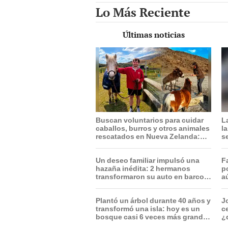
Lo Más Reciente
Últimas noticias
Buscan voluntarios para cuidar
L
caballos, burros y otros animales
l
rescatados en Nueva Zelanda:
s
ofrecerán alojamiento gratis
Un deseo familiar impulsó una
F
hazaña inédita: 2 hermanos
p
transformaron su auto en barco
a
para cruzar el Atlántico en 119
l
días y honrar a su padre
Plantó un árbol durante 40 años y
J
transformó una isla: hoy es un
ce
bosque casi 6 veces más grande
¿
que el Parque de las Leyendas
c