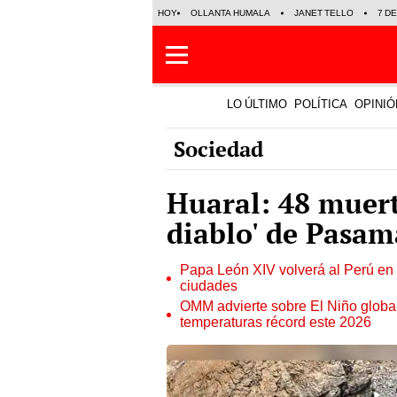
HOY
OLLANTA HUMALA
JANET TELLO
7 D
LO ÚLTIMO
POLÍTICA
OPINIÓ
Sociedad
Huaral: 48 muert
diablo' de Pasa
Papa León XIV volverá al Perú en n
ciudades
OMM advierte sobre El Niño global
temperaturas récord este 2026