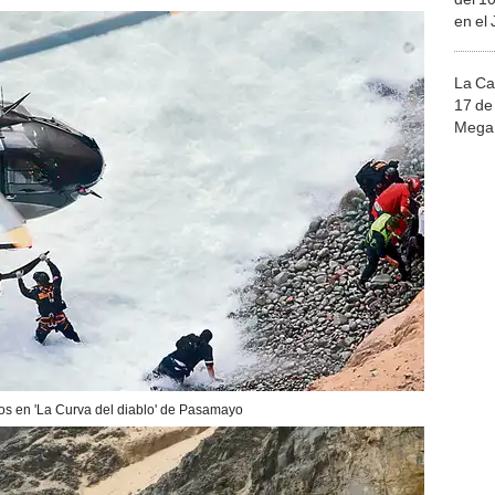
en el
La Ca
17 de 
Mega 
os en 'La Curva del diablo' de Pasamayo