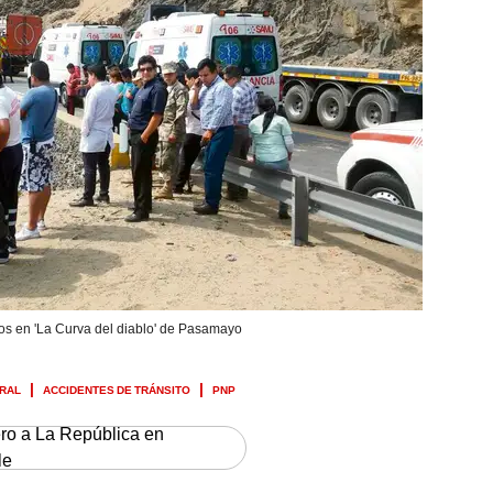
os en 'La Curva del diablo' de Pasamayo
RAL
ACCIDENTES DE TRÁNSITO
PNP
ero a La República en
le