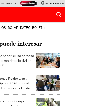
APA LEÓN XIV
NALDY SALDAÑA
INICIAR SESIÓN
LA BELLA LUZ
MAGALY MEDINA
HORÓS
LOS
DÓLAR
DATEC
BOLETÍN
puede interesar
 saber si una persona
jo matrimonio civil en
ec?
iones Regionales y
ipales 2026: consulta
 DNI si fuiste elegido
ro de mesa para este 4
ubre en el link oficial de
 saber si tengo
NPE
cias policiales con mi