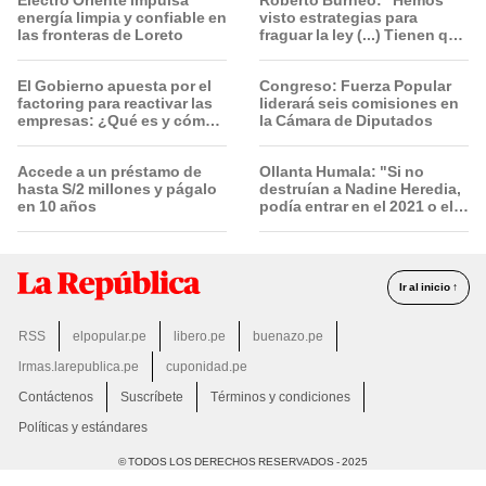
energía limpia y confiable en
visto estrategias para
las fronteras de Loreto
fraguar la ley (...) Tienen que
conocer toda la lista"
El Gobierno apuesta por el
Congreso: Fuerza Popular
factoring para reactivar las
liderará seis comisiones en
empresas: ¿Qué es y cómo
la Cámara de Diputados
funciona?
Accede a un préstamo de
Ollanta Humala: "Si no
hasta S/2 millones y págalo
destruían a Nadine Heredia,
en 10 años
podía entrar en el 2021 o el
2026"
Ir al inicio ↑
RSS
elpopular.pe
libero.pe
buenazo.pe
lrmas.larepublica.pe
cuponidad.pe
Contáctenos
Suscríbete
Términos y condiciones
Políticas y estándares
© TODOS LOS DERECHOS RESERVADOS - 2025