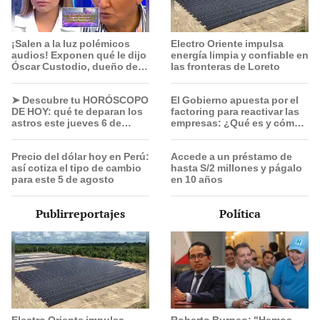
¡Salen a la luz polémicos
Electro Oriente impulsa
audios! Exponen qué le dijo
energía limpia y confiable en
Óscar Custodio, dueño de
las fronteras de Loreto
La Bella Luz, a Naldy
Saldaña tras denunciar a
➤ Descubre tu HORÓSCOPO
El Gobierno apuesta por el
director musical
DE HOY: qué te deparan los
factoring para reactivar las
astros este jueves 6 de
empresas: ¿Qué es y cómo
agosto, según Jhan
funciona?
Sandoval
Precio del dólar hoy en Perú:
Accede a un préstamo de
así cotiza el tipo de cambio
hasta S/2 millones y págalo
para este 5 de agosto
en 10 años
Publirreportajes
Política
Electro Oriente impulsa
Roberto Burneo: "Hemos