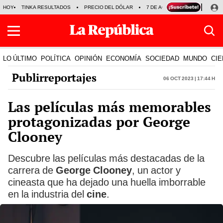
HOY
TINKA RESULTADOS
PRECIO DEL DÓLAR
7 DE AGOSTO
OLLANTA H
LO ÚLTIMO
POLÍTICA
OPINIÓN
ECONOMÍA
SOCIEDAD
MUNDO
CIE
Publirreportajes
06 Oct 2023 | 17:44 h
Las películas más memorables
protagonizadas por George
Clooney
Descubre las películas más destacadas de la
carrera de
George Clooney
, un actor y
cineasta que ha dejado una huella imborrable
en la industria del
cine
.