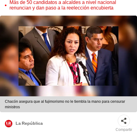
Cordero Jon Tay
Más de 50 candidatos a alcaldes a nivel nacional
renuncian y dan paso a la reelección encubierta
Chacón asegura que al fujimorismo no le tiembla la mano para censurar
ministros
La República
Compartir