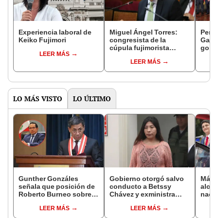
Experiencia laboral de
Miguel Ángel Torres:
Perfi
Keiko Fujimori
congresista de la
Gabin
cúpula fujimorista
gobi
LEER MÁS
controlará el primer año
Fujim
LEER MÁS
del Senado
LO MÁS VISTO
LO ÚLTIMO
Gunther Gonzáles
Gobierno otorgó salvo
Más d
señala que posición de
conducto a Betssy
alcal
Roberto Burneo sobre
Chávez y exministra
nacio
reelección de López
viajó a México en la
dan p
LEER MÁS
LEER MÁS
Aliaga no representan al
madrugada
encu
JNE