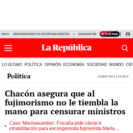
HOY
UNIVERSITARIO VS SPORTING CRISTAL
SINUANO RESULTADOS HOY
CA
LO ÚLTIMO
POLÍTICA
OPINIÓN
ECONOMÍA
SOCIEDAD
MUNDO
CIE
Política
14 May 2017 | 10:28 h
Chacón asegura que al
fujimorismo no le tiembla la
mano para censurar ministros
Caso 'Mochasueldos': Fiscalía pide cárcel e
inhabilitación para excongresista fujimorista María