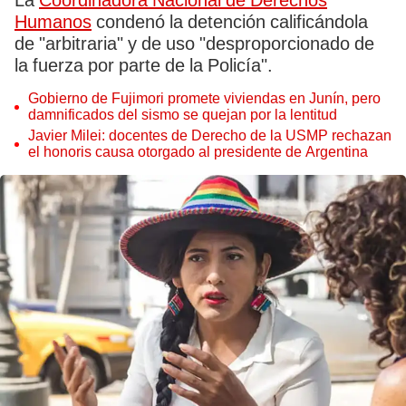
La
Coordinadora Nacional de Derechos
Humanos
condenó la detención calificándola
de "arbitraria" y de uso "desproporcionado de
la fuerza por parte de la Policía".
Gobierno de Fujimori promete viviendas en Junín, pero
damnificados del sismo se quejan por la lentitud
Javier Milei: docentes de Derecho de la USMP rechazan
el honoris causa otorgado al presidente de Argentina