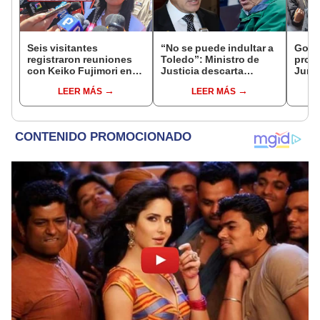
Seis visitantes
“No se puede indultar a
Gobie
registraron reuniones
Toledo”: Ministro de
prom
con Keiko Fujimori en
Justicia descarta
Junín
las mismas horas que la
beneficio para el
damn
LEER MÁS
LEER MÁS
presidenta se
exmandatario
se qu
encontraba en Junín