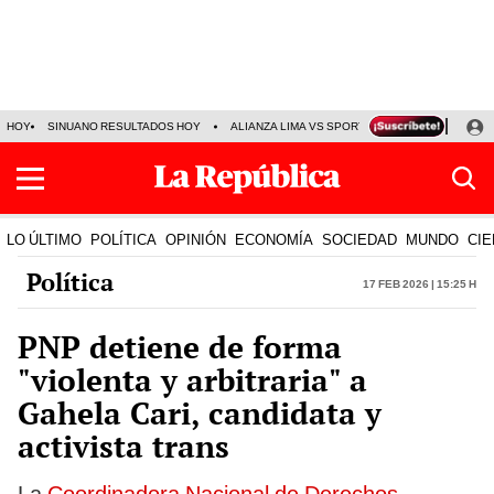
HOY
SINUANO RESULTADOS HOY
ALIANZA LIMA VS SPORT BOYS
JORGE MES
LO ÚLTIMO
POLÍTICA
OPINIÓN
ECONOMÍA
SOCIEDAD
MUNDO
CIE
Política
17 Feb 2026 | 15:25 h
PNP detiene de forma
"violenta y arbitraria" a
Gahela Cari, candidata y
activista trans