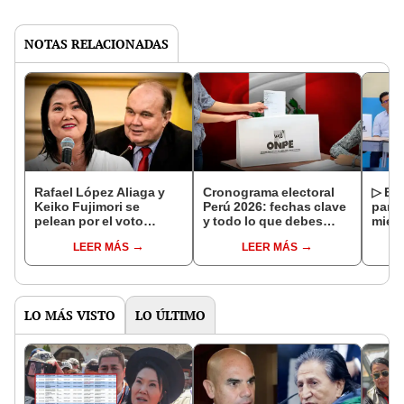
NOTAS RELACIONADAS
Rafael López Aliaga y
Cronograma electoral
▷ Est
Keiko Fujimori se
Perú 2026: fechas clave
para 
pelean por el voto
y todo lo que debes
miem
conservador
conocer sobre los
Elec
LEER MÁS
LEER MÁS
comicios del 12 de abril
Perú
LO MÁS VISTO
LO ÚLTIMO