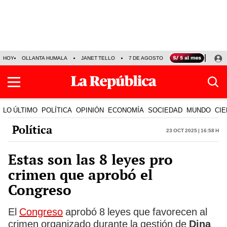
HOY
OLLANTA HUMALA
JANET TELLO
7 DE AGOSTO
TINKA RESULTADOS
LO ÚLTIMO
POLÍTICA
OPINIÓN
ECONOMÍA
SOCIEDAD
MUNDO
CIE
Política
23 Oct 2025 | 16:58 h
Estas son las 8 leyes pro
crimen que aprobó el
Congreso
El
Congreso
aprobó 8 leyes que favorecen al
crimen organizado durante la gestión de
Dina