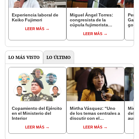
Experiencia laboral de
Miguel Ángel Torres:
Perfi
Keiko Fujimori
congresista de la
Gabin
cúpula fujimorista
gobi
LEER MÁS
controlará el primer año
Fujim
LEER MÁS
del Senado
LO MÁS VISTO
LO ÚLTIMO
Copamiento del Ejército
Mirtha Vásquez: “Uno
Miemb
en el Ministerio del
de los temas centrales a
del 
Interior
discutir con el
aume
fujimorismo es el de la
"Ojal
LEER MÁS
LEER MÁS
memoria"
plan