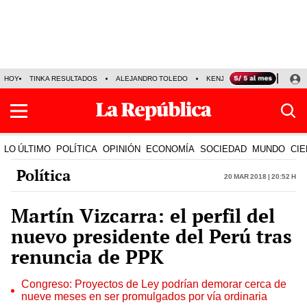
HOY
TINKA RESULTADOS
ALEJANDRO TOLEDO
KENJI FUJIMORI
PRECIO
LO ÚLTIMO
POLÍTICA
OPINIÓN
ECONOMÍA
SOCIEDAD
MUNDO
CIE
Política
20 Mar 2018 | 20:52 h
Martín Vizcarra: el perfil del
nuevo presidente del Perú tras
renuncia de PPK
Congreso: Proyectos de Ley podrían demorar cerca de
nueve meses en ser promulgados por vía ordinaria