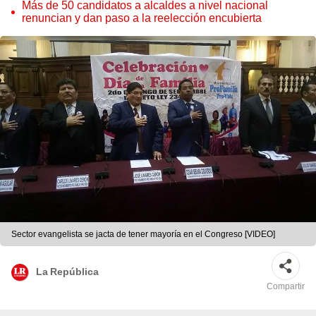
Cordero Jon Tay
Más de 50 candidatos a alcaldes a nivel nacional
renuncian y dan paso a la reelección encubierta
Sector evangelista se jacta de tener mayoría en el Congreso [VIDEO]
La República
Compartir