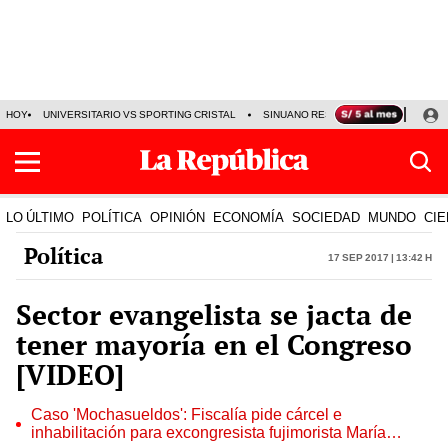
HOY
UNIVERSITARIO VS SPORTING CRISTAL
SINUANO RESULTADOS HOY
CA
LO ÚLTIMO
POLÍTICA
OPINIÓN
ECONOMÍA
SOCIEDAD
MUNDO
CIE
Política
17 Sep 2017 | 13:42 h
Sector evangelista se jacta de
tener mayoría en el Congreso
[VIDEO]
Caso 'Mochasueldos': Fiscalía pide cárcel e
inhabilitación para excongresista fujimorista María