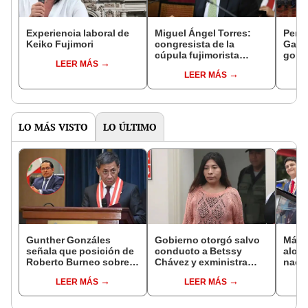
Experiencia laboral de
Miguel Ángel Torres:
Perfi
Keiko Fujimori
congresista de la
Gabin
cúpula fujimorista
gobi
LEER MÁS
controlará el primer año
Fujim
LEER MÁS
del Senado
LO MÁS VISTO
LO ÚLTIMO
Gunther Gonzáles
Gobierno otorgó salvo
Más d
señala que posición de
conducto a Betssy
alcal
Roberto Burneo sobre
Chávez y exministra
nacio
reelección de López
viajó a México en la
dan p
LEER MÁS
LEER MÁS
Aliaga no representan al
madrugada
encu
JNE