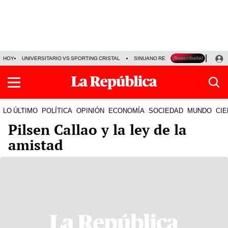
HOY
UNIVERSITARIO VS SPORTING CRISTAL
SINUANO RESULTADOS HOY
CA
LO ÚLTIMO
POLÍTICA
OPINIÓN
ECONOMÍA
SOCIEDAD
MUNDO
CIE
Pilsen Callao y la ley de la
amistad