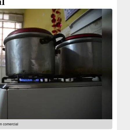
l
en comercial