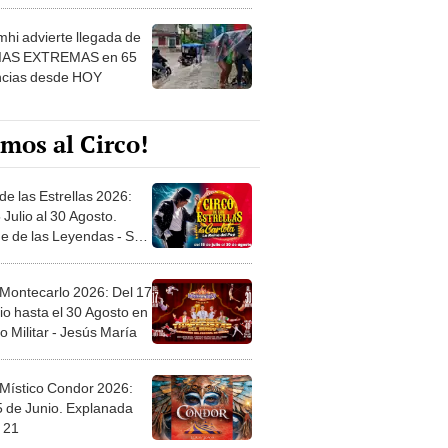
 ver
hi advierte llegada de
IAS EXTREMAS en 65
ncias desde HOY
mos al Circo!
de las Estrellas 2026:
 Julio al 30 Agosto.
e de las Leyendas - San
l
 Montecarlo 2026: Del 17
io hasta el 30 Agosto en
o Militar - Jesús María
 Místico Condor 2026:
5 de Junio. Explanada
 21