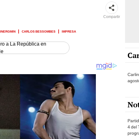
Compartir
INERGMIN
CARLOS BESSOMBES
IMPRESA
ero a La República en
le
Car
Carli
agost
No
Partid
4 del
progr