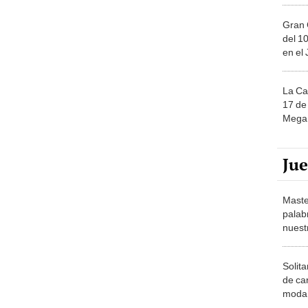
Gran 
del 10
en el
La Ca
17 de 
Mega 
Ju
Maste
palab
nuest
Solita
de ca
moda.
demue