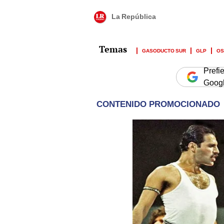
La República
GASODUCTO SUR
GLP
OS
Prefi
Goog