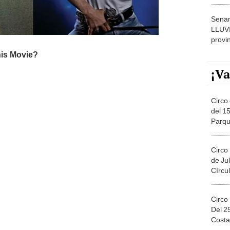
dónde
Senam
LLUV
provi
¡Va
Circo 
del 15
Parqu
Migue
Circo
de Jul
Círcul
Circo
Del 2
Costa