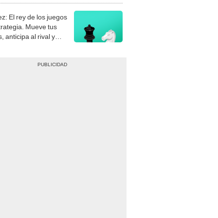
z: El rey de los juegos
trategia. Mueve tus
, anticipa al rival y
gue el jaque mate.