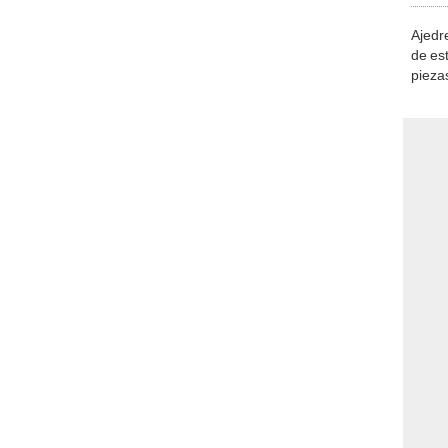
Ajedre
de es
piezas
consi