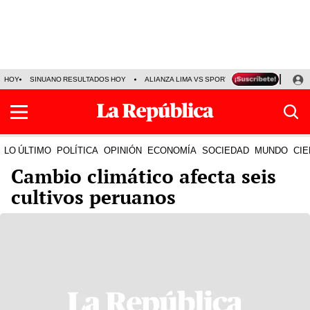
HOY
SINUANO RESULTADOS HOY
ALIANZA LIMA VS SPORT BOYS
JORGE MES
LO ÚLTIMO
POLÍTICA
OPINIÓN
ECONOMÍA
SOCIEDAD
MUNDO
CIE
Cambio climático afecta seis
cultivos peruanos