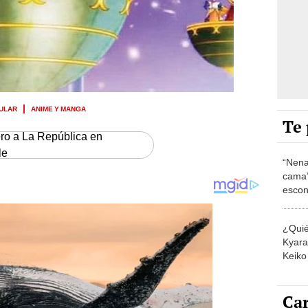
ULAR
ANIME Y MANGA
Te 
ero a La República en
le
“Nena
cama”
escon
los E
¿Quié
Kyara 
Keiko 
contra
Car