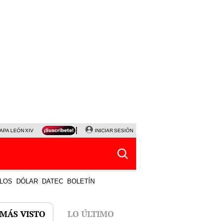
APA LEÓN XIV
NALDY SALDAÑA
INICIAR SESIÓN
LA BELLA LUZ
MAGALY MEDINA
HORÓS
LOS
DÓLAR
DATEC
BOLETÍN
 MÁS VISTO
LO ÚLTIMO