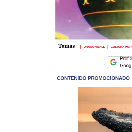
DRAGON BALL
CULTURA POP
Prefi
Goog