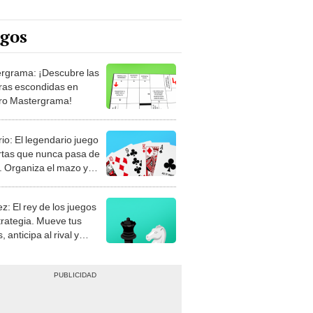
egos
rgrama: ¡Descubre las
ras escondidas en
ro Mastergrama!
rio: El legendario juego
rtas que nunca pasa de
 Organiza el mazo y
stra tu habilidad.
z: El rey de los juegos
trategia. Mueve tus
, anticipa al rival y
gue el jaque mate.