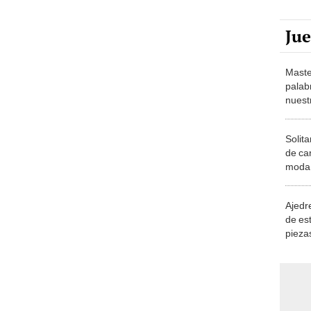
Ju
Maste
palab
nuest
Solita
de ca
moda.
demue
Ajedre
de es
piezas
consi