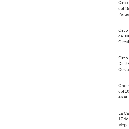
Circo 
del 15
Parqu
Migue
Circo
de Jul
Círcul
Circo
Del 2
Costa
Gran 
del 10
en el
La Ca
17 de 
Mega 