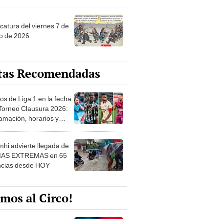
catura del viernes 7 de
o de 2026
tas Recomendadas
os de Liga 1 en la fecha
 Torneo Clausura 2026:
amación, horarios y
 ver
hi advierte llegada de
IAS EXTREMAS en 65
ncias desde HOY
mos al Circo!