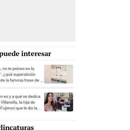
puede interesar
, no te peines en la
: ¿qué superstición
de la famosa frase de
nanitos Verdes?
n es y a qué se dedica
Villanella, la hija de
Fujimori que le dio la
 a nivel nacional?
lincaturas