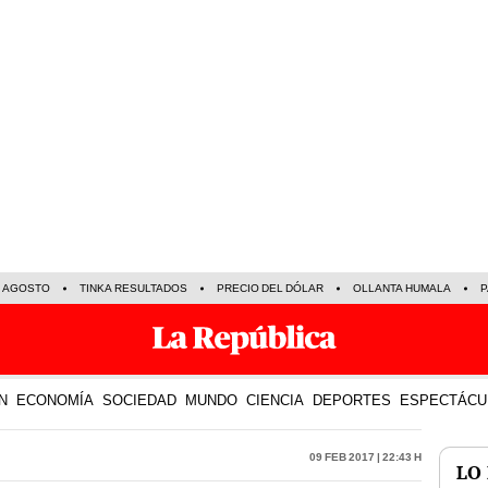
E AGOSTO
TINKA RESULTADOS
PRECIO DEL DÓLAR
OLLANTA HUMALA
P
N
ECONOMÍA
SOCIEDAD
MUNDO
CIENCIA
DEPORTES
ESPECTÁCU
09 Feb 2017 | 22:43 h
LO