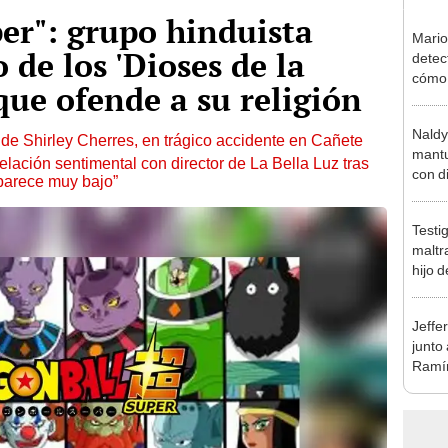
er": grupo hinduista
Mario
 de los 'Dioses de la
detec
cómo 
que ofende a su religión
"Dolo
Naldy
de Shirley Cherres, en trágico accidente en Cañete
mantu
lación sentimental con director de La Bella Luz tras
con d
parece muy bajo”
tras 
tocam
Testi
bajo”
maltr
hijo 
Luz: 
Jeffe
junto
Ramír
Kanas
sus…