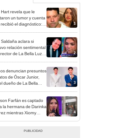
 Hart revela que le
taron un tumor y cuenta
1
recibió el diagnóstico:
res muy fuertes..."
 Saldaña aclara si
vo relación sentimental
2
irector de La Bella Luz
denunciarlo por
ientos: “Me parece muy
gos denuncian presuntos
atos de Óscar Junior,
3
del dueño de La Bella
"Humilla a los demás"
rson Farfán es captado
 a la hermana de Darinka
4
ez mientras Xiomy
hiro trabajaba: “Él tiene
”