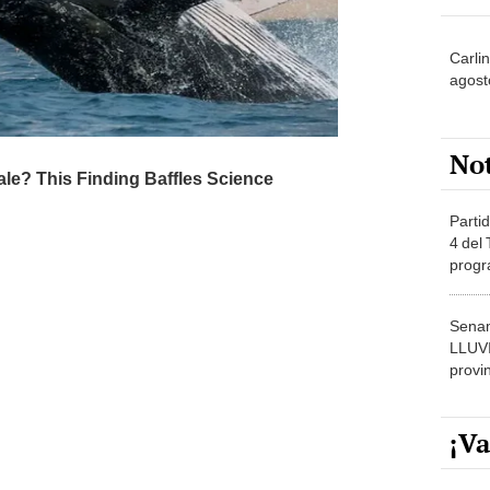
Carlin
agost
No
Partid
4 del
progr
dónde
Senam
LLUV
provi
¡Va