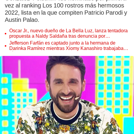
vez al ranking Los 100 rostros más hermosos
2022, lista en la que compiten Patricio Parodi y
Austin Palao.
Óscar Jr., nuevo dueño de La Bella Luz, lanza tentadora
propuesta a Naldy Saldaña tras denuncia por
tocamientos
Jefferson Farfán es captado junto a la hermana de
Darinka Ramírez mientras Xiomy Kanashiro trabajaba:
“Él tiene sus…”