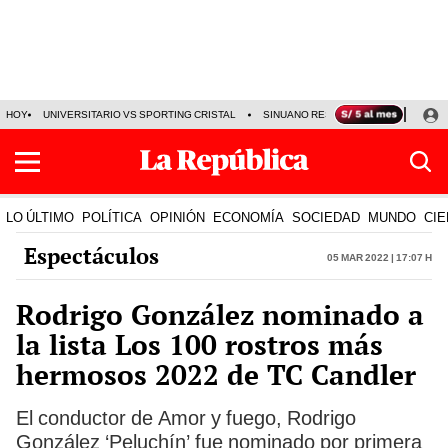
HOY
UNIVERSITARIO VS SPORTING CRISTAL
SINUANO RESULTADOS HOY
CA
LO ÚLTIMO
POLÍTICA
OPINIÓN
ECONOMÍA
SOCIEDAD
MUNDO
CIE
Espectáculos
05 Mar 2022 | 17:07 h
Rodrigo González nominado a
la lista Los 100 rostros más
hermosos 2022 de TC Candler
El conductor de Amor y fuego, Rodrigo
González ‘Peluchín’ fue nominado por primera