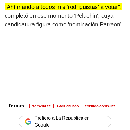
“Ahí mando a todos mis ‘rodriguistas’ a votar”,
completó en ese momento ‘Peluchin’, cuya
candidatura figura como ‘nominación Patreon’.
TC CANDLER
AMOR Y FUEGO
RODRIGO GONZÁLEZ
Prefiero a La República en
Google