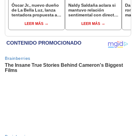
Óscar Jr., nuevo dueño
Naldy Saldaña aclara si
Darin
de La Bella Luz, lanza
mantuvo relación
romá
tentadora propuesta a
sentimental con director
matri
Naldy Saldaña tras
de La Bella Luz tras
de su
LEER MÁS
LEER MÁS
denuncia por
denunciarlo por
nervi
tocamientos: “Va a
tocamientos: “Me
muchí
haber otro tipo de ley”
parece muy bajo”