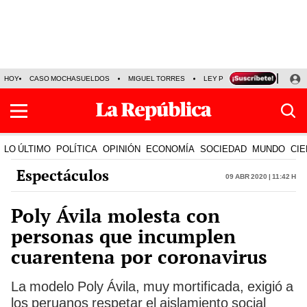
HOY
CASO MOCHASUELDOS
MIGUEL TORRES
LEY PULPÍN
PRECIO DEL
LO ÚLTIMO
POLÍTICA
OPINIÓN
ECONOMÍA
SOCIEDAD
MUNDO
CIE
Espectáculos
09 Abr 2020 | 11:42 h
Poly Ávila molesta con
personas que incumplen
cuarentena por coronavirus
La modelo Poly Ávila, muy mortificada, exigió a
los peruanos respetar el aislamiento social