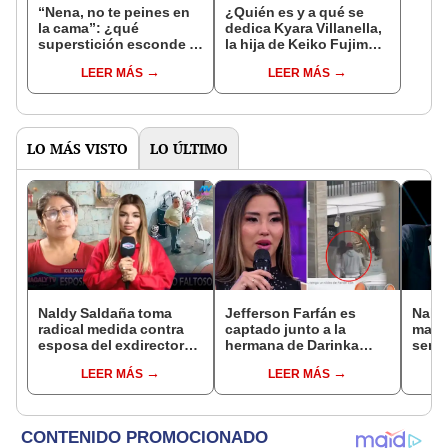
“Nena, no te peines en
¿Quién es y a qué se
la cama”: ¿qué
dedica Kyara Villanella,
superstición esconde la
la hija de Keiko Fujimori
famosa frase de los
que le dio la contra a
LEER MÁS
LEER MÁS
Enanitos Verdes?
nivel nacional?
LO MÁS VISTO
LO ÚLTIMO
Naldy Saldaña toma
Jefferson Farfán es
Naldy
radical medida contra
captado junto a la
mant
esposa del exdirector
hermana de Darinka
senti
de La Bella Luz tras
Ramírez mientras Xiomy
de La
LEER MÁS
LEER MÁS
acusarla de tener
Kanashiro trabajaba: “Él
denun
relación con él: “Es
tiene sus…”
toca
bastante grave”
pare