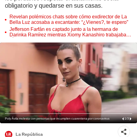
obligatorio y quedarse en sus casas.
Revelan polémicos chats sobre cómo exdirector de La
Bella Luz acosaba a excantante: “¿Vienes?, te espero”
Jefferson Farfán es captado junto a la hermana de
Darinka Ramírez mientras Xiomy Kanashiro trabajaba:
“Él tiene sus…”
Poly Ávila molesta con personas que incumplen cuarentena por coronavirus
1
/
3
La República