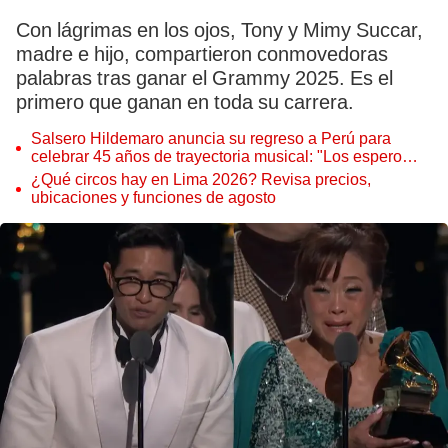
Con lágrimas en los ojos, Tony y Mimy Succar,
madre e hijo, compartieron conmovedoras
palabras tras ganar el Grammy 2025. Es el
primero que ganan en toda su carrera.
Salsero Hildemaro anuncia su regreso a Perú para
celebrar 45 años de trayectoria musical: "Los espero
para cantar con todos ustedes”
¿Qué circos hay en Lima 2026? Revisa precios,
ubicaciones y funciones de agosto