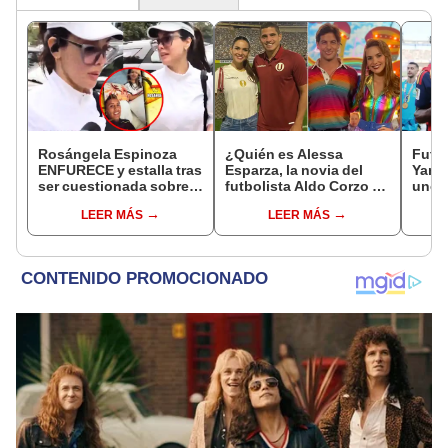
Rosángela Espinoza
¿Quién es Alessa
Futb
ENFURECE y estalla tras
Esparza, la novia del
Yama
ser cuestionada sobre
futbolista Aldo Corzo y
uno d
Christian Cueva:
por qué fue vinculada
bello
LEER MÁS
LEER MÁS
"¡Déjenme tranquila!"
con Andrés Wiese?
Peop