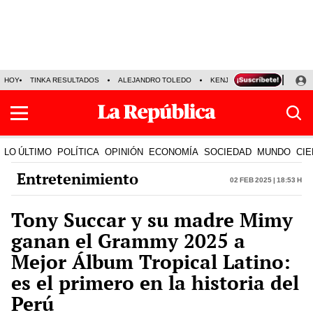
HOY
TINKA RESULTADOS
ALEJANDRO TOLEDO
KENJI FUJIMORI
PRECIO
LO ÚLTIMO
POLÍTICA
OPINIÓN
ECONOMÍA
SOCIEDAD
MUNDO
CIE
Entretenimiento
02 Feb 2025 | 18:53 h
Tony Succar y su madre Mimy
ganan el Grammy 2025 a
Mejor Álbum Tropical Latino:
es el primero en la historia del
Perú