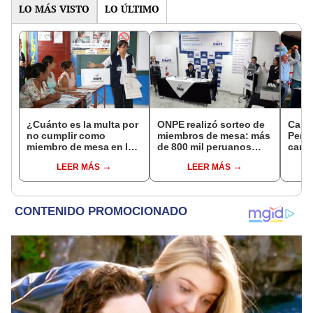
LO MÁS VISTO
LO ÚLTIMO
¿Cuánto es la multa por
ONPE realizó sorteo de
Carl
no cumplir como
miembros de mesa: más
Perú 
miembro de mesa en las
de 800 mil peruanos
candi
Elecciones Regionales
fueron escogidos para
alcal
LEER MÁS
LEER MÁS
y Municipales?
las Elecciones
Regionales y
Municipales 2026