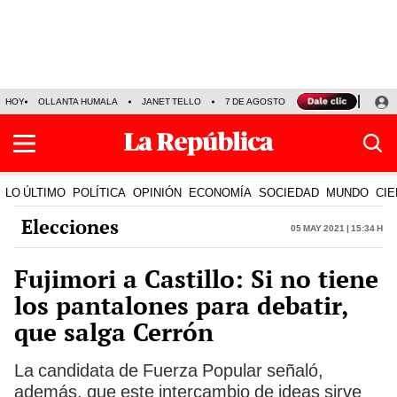
HOY
OLLANTA HUMALA
JANET TELLO
7 DE AGOSTO
TINKA RESULTADOS
LO ÚLTIMO
POLÍTICA
OPINIÓN
ECONOMÍA
SOCIEDAD
MUNDO
CIE
Elecciones
05 May 2021 | 15:34 h
Fujimori a Castillo: Si no tiene
los pantalones para debatir,
que salga Cerrón
La candidata de Fuerza Popular señaló,
además, que este intercambio de ideas sirve