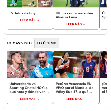
Partidos de hoy
Últimas noticias sobre
Últim
Alianza Lima
Sport
LEER MÁS
LEER MÁS
LO MÁS VISTO
LO ÚLTIMO
Universitario vs
Perú vs Venezuela EN
¡Deb
Sporting Cristal HOY: a
VIVO por el Mundial de
venci
qué hora y dónde ver el
Vóley Sub 17: a qué
el Mu
partido por el Torneo
hora y dónde ver el
Vóle
LEER MÁS
LEER MÁS
Clausura de la Liga 1
partido de la fecha 2
2026