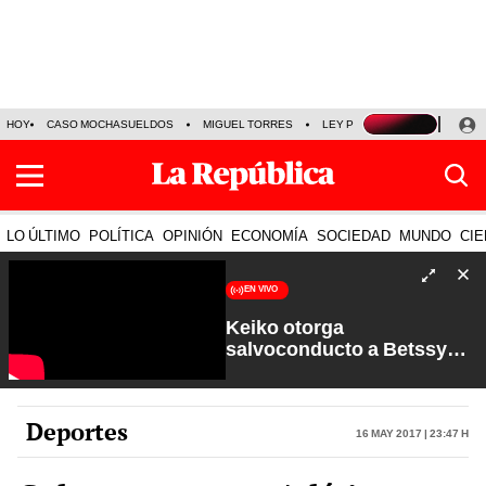
HOY
CASO MOCHASUELDOS
MIGUEL TORRES
LEY PULPÍN
PRECIO DEL
LO ÚLTIMO
POLÍTICA
OPINIÓN
ECONOMÍA
SOCIEDAD
MUNDO
CIE
EN VIVO
Keiko otorga
salvoconducto a Betssy
Chávez y renuevan
Petroperú | Sin Guion con
Rosa María Palacios
Deportes
16 May 2017 | 23:47 h