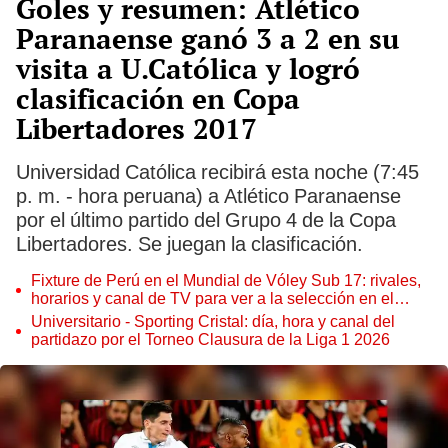
Goles y resumen: Atlético
Paranaense ganó 3 a 2 en su
visita a U.Católica y logró
clasificación en Copa
Libertadores 2017
Universidad Católica recibirá esta noche (7:45
p. m. - hora peruana) a Atlético Paranaense
por el último partido del Grupo 4 de la Copa
Libertadores. Se juegan la clasificación.
Fixture de Perú en el Mundial de Vóley Sub 17: rivales,
horarios y canal de TV para ver a la selección en el
torneo
Universitario - Sporting Cristal: día, hora y canal del
partidazo por el Torneo Clausura de la Liga 1 2026