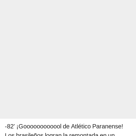
-82' ¡Goooooooooool de Atlético Paranense!
Los brasileños logran la remontada en un