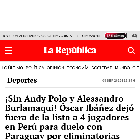
HOY
UNIVERSITARIO VS SPORTING CRISTAL
SINUANO RESULTADOS HOY
CA
LO ÚLTIMO
POLÍTICA
OPINIÓN
ECONOMÍA
SOCIEDAD
MUNDO
CIE
Deportes
09 Sep 2025 | 17:34 h
¡Sin Andy Polo y Alessandro
Burlamaqui! Óscar Ibáñez dejó
fuera de la lista a 4 jugadores
en Perú para duelo con
Paraguay por eliminatorias