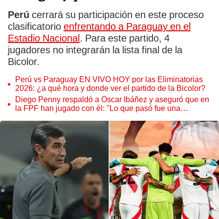
Perú
cerrará su participación en este proceso
clasificatorio
enfrentando a Paraguay en el
Estadio Nacional
. Para este partido, 4
jugadores no integrarán la lista final de la
Bicolor.
Perú vs Paraguay EN VIVO HOY por las Eliminatorias
2026: ¿a qué hora y donde ver el partido de la Bicolor?
Diego Penny respaldó a Óscar Ibáñez y aseguró que en
la FPF han jugado con él: "Lo que pasó fue una
vergüenza"