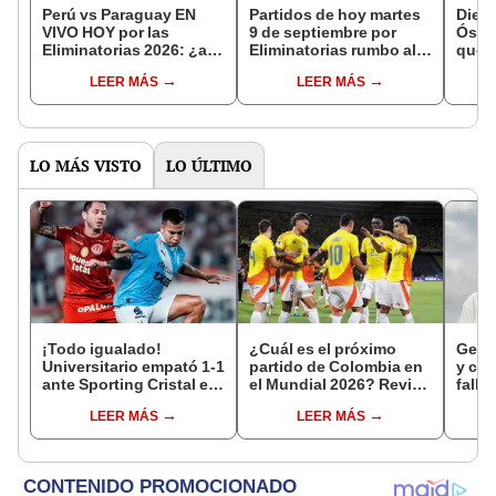
Perú vs Paraguay EN
Partidos de hoy martes
Dieg
VIVO HOY por las
9 de septiembre por
Óscar
Eliminatorias 2026: ¿a
Eliminatorias rumbo al
que e
qué hora y donde ver el
Mundial 2026: hora y
jugad
LEER MÁS
LEER MÁS
partido de la Bicolor?
dónde ver los partidos
pasó
verg
LO MÁS VISTO
LO ÚLTIMO
¡Todo igualado!
¿Cuál es el próximo
Gerd 
Universitario empató 1-1
partido de Colombia en
y ca
ante Sporting Cristal en
el Mundial 2026? Revisa
falle
el estadio Monumental
el calendario oficial
LEER MÁS
LEER MÁS
por el Torneo Clausura
de la Liga 1 2026