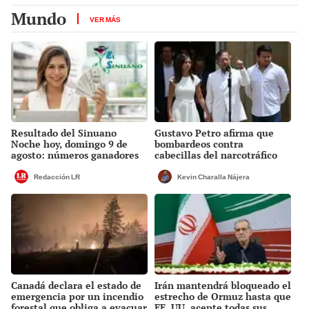
Mundo
VER MÁS
Resultado del Sinuano
Gustavo Petro afirma que
Noche hoy, domingo 9 de
bombardeos contra
agosto: números ganadores
cabecillas del narcotráfico
de la lotería de Colombia
fracasaron y acusa a EE. UU.
de impedir sus capturas
Redacción LR
Kevin Charalla Nájera
Canadá declara el estado de
Irán mantendrá bloqueado el
emergencia por un incendio
estrecho de Ormuz hasta que
forestal que obliga a evacuar
EE. UU. acepte todas sus