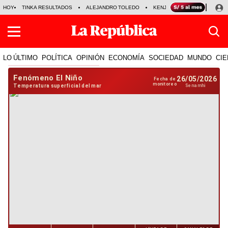
HOY
TINKA RESULTADOS
ALEJANDRO TOLEDO
KENJI FUJIMORI
PRECIO
LO ÚLTIMO
POLÍTICA
OPINIÓN
ECONOMÍA
SOCIEDAD
MUNDO
CIE