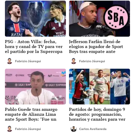
PSG - Aston Villa: fecha,
Jefferson Farfán llenó de
hora y canal de TV para ver
elogios a jugador de Sport
el partido por la Supercopa
Boys tras empate ante
de Europa
Alianza Lima: "Ojalá puedas
volver pronto a tu casa"
Fabrizio Jáuregui
Fabrizio Jáuregui
Pablo Guede tras amargo
Partidos de hoy, domingo 9
empate de Alianza Lima
de agosto: programación,
ante Sport Boys: "Fue un
horarios y canales para ver
partidazo desde lo táctico,
fútbol EN VIVO
pero no jugamos bien"
Fabrizio Jáuregui
Carlos Avellaneda