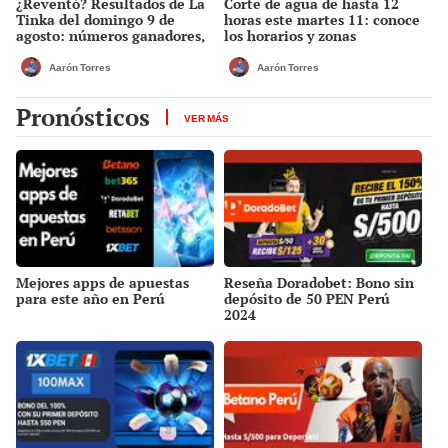
¿Reventó? Resultados de La
Corte de agua de hasta 12
Tinka del domingo 9 de
horas este martes 11: conoce
agosto: números ganadores,
los horarios y zonas
premios del Pozo Millonario,
afectadas en Miraflores, SJL,
boliyapa, S/50.000 y más
Los Olivos y más
Aarón Torres
Aarón Torres
Pronósticos
VER MÁS
Mejores apps de apuestas
Reseña Doradobet: Bono sin
para este año en Perú
depósito de 50 PEN Perú
2024