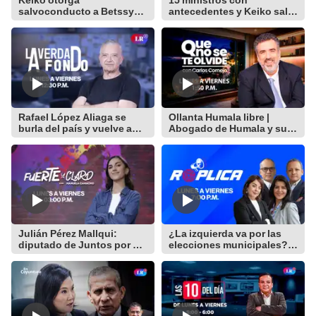
salvoconducto a Betssy
antecedentes y Keiko sale
Chávez y renuevan
en defensa de su equipo
Petroperú
Rafael López Aliaga se
Ollanta Humala libre |
burla del país y vuelve a
Abogado de Humala y su
postular a la Alcaldía de
hermana en vivo
Lima
Julián Pérez Mallqui:
¿La izquierda va por las
diputado de Juntos por el
elecciones municipales? y
Perú es detenido por
todo sobre el fenómeno
presunta agresión física
del niño