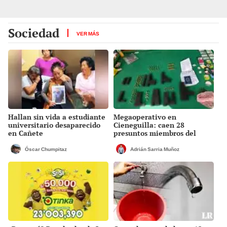
Sociedad
VER MÁS
Hallan sin vida a estudiante
Megaoperativo en
universitario desaparecido
Cieneguilla: caen 28
en Cañete
presuntos miembros del
'Tren de Aragua' en 'búnker'
durante fiesta de
Óscar Chumpitaz
Adrián Sarria Muñoz
cumpleaños