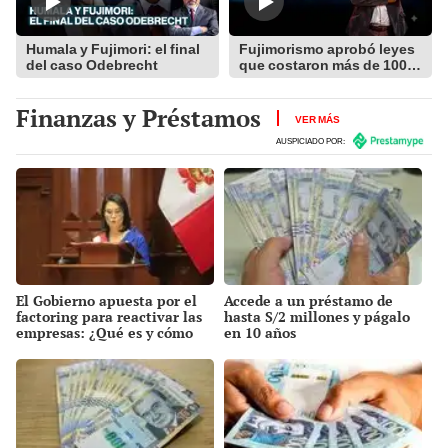
Humala y Fujimori: el final
Fujimorismo aprobó leyes
del caso Odebrecht
que costaron más de 100
mil millones
Finanzas y Préstamos
VER MÁS
AUSPICIADO POR:
El Gobierno apuesta por el
Accede a un préstamo de
factoring para reactivar las
hasta S/2 millones y págalo
empresas: ¿Qué es y cómo
en 10 años
funciona?