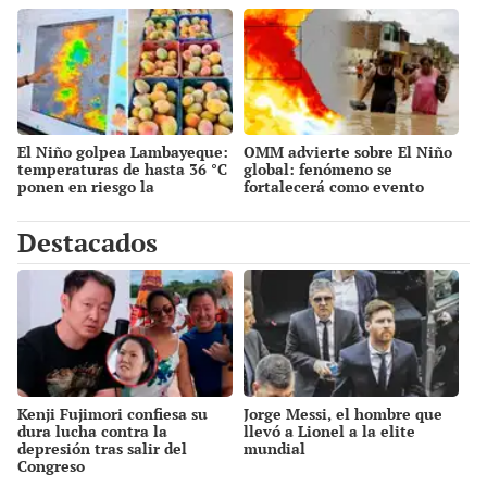
ayuda a prevenir
emergencia
inundaciones en zonas
aisladas
El Niño golpea Lambayeque:
OMM advierte sobre El Niño
temperaturas de hasta 36 °C
global: fenómeno se
ponen en riesgo la
fortalecerá como evento
producción de mango y palta
"fuerte" con temperaturas
récord este 2026
Destacados
Kenji Fujimori confiesa su
Jorge Messi, el hombre que
dura lucha contra la
llevó a Lionel a la elite
depresión tras salir del
mundial
Congreso