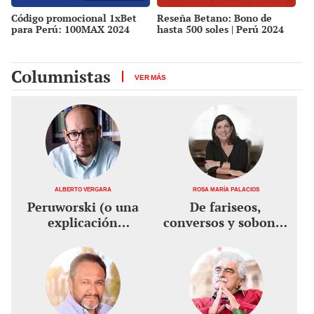
Código promocional 1xBet
Reseña Betano: Bono de
para Perú: 100MAX 2024
hasta 500 soles | Perú 2024
Columnistas
VER MÁS
Alberto Vergara
Rosa María Palacios
Peruworski (o una
De fariseos,
explicación
conversos y sobones
pendular), por
en política, por Rosa
Alberto Vergara
María Palacios