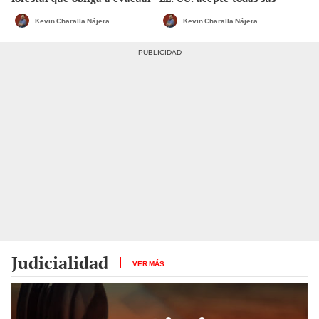
a más de 20.000 personas
condiciones y ponga fin a las
sanciones
Kevin Charalla Nájera
Kevin Charalla Nájera
Judicialidad
VER MÁS