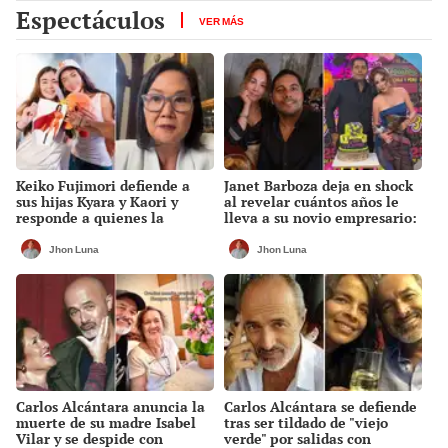
Espectáculos
VER MÁS
Keiko Fujimori defiende a
Janet Barboza deja en shock
sus hijas Kyara y Kaori y
al revelar cuántos años le
responde a quienes la
lleva a su novio empresario:
llaman ‘suegra’ en vivo: “No
“Estoy en la plenitud”
pueden decirme”
Jhon Luna
Jhon Luna
Carlos Alcántara anuncia la
Carlos Alcántara se defiende
muerte de su madre Isabel
tras ser tildado de "viejo
Vilar y se despide con
verde" por salidas con