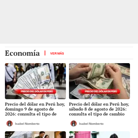
Economía
VER MÁS
Precio del dólar en Perú hoy,
Precio del dólar en Perú hoy,
domingo 9 de agosto de
sábado 8 de agosto de 2026:
2026: consulta el tipo de
consulta el tipo de cambio
cambio en bancos, casas de
en bancos, casas de cambio y
cambio y plataformas
plataformas digitales
Isabel Nomberto
Isabel Nomberto
digitales