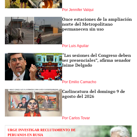
Por Jennifer Valqui
Once estaciones de la ampliación
norte del Metropolitano
permanecen sin uso
Por Luis Aguilar
“Las sesiones del Congreso deben
ser presenciales”, afirma senador
Jaime Delgado
Por Emilio Camacho
Carlincatura del domingo 9 de
agosto del 2026
Por Carlos Tovar
URGE INVESTIGAR RECLUTAMIENTO DE
PERUANOS EN RUSIA