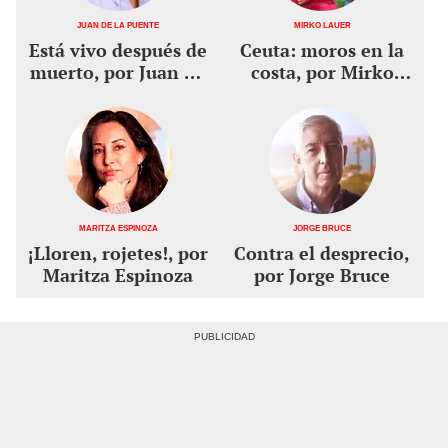
Juan De la Puente
Mirko Lauer
Está vivo después de
Ceuta: moros en la
muerto, por Juan De
costa, por Mirko
la Puente
Lauer
Maritza Espinoza
Jorge Bruce
¡Lloren, rojetes!, por
Contra el desprecio,
Maritza Espinoza
por Jorge Bruce