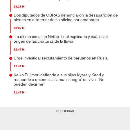
23:26 h
Dos diputados de OBRAS denunciaron la desaparición de
bienes en el interior de su oficina parlamentaria
23:07 h
‘La última casa’ en Netflix: final explicado y cuál es el
origen de las criaturas de la lluvia
22:47 h
Urge investigar reclutamiento de peruanos en Rusia
22:41 h
Keiko Fujimori defiende a sus hijas Kyara y Kaori y
responde a quienes la llaman ‘suegra’ en vivo: “No
pueden decirme”
21:47 h