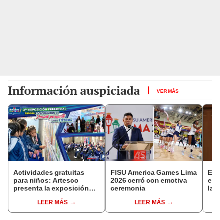
Información auspiciada
VER MÁS
Actividades gratuitas
FISU America Games Lima
El 
para niños: Artesco
2026 cerró con emotiva
el 
presenta la exposición
ceremonia
las
Dibuja, Colorea y Ayuda
cóm
LEER MÁS
LEER MÁS
2026