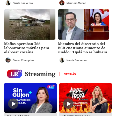
Narda Saavedra
Mauricio Muñoz
Mafias operaban 366
Miembro del directorio del
laboratorios móviles para
BCR cuestiona aumento de
elaborar cocaína
sueldo: "Ojalá no se hubiera
planteado"
Óscar Chumpitaz
Narda Saavedra
Streaming
VER MÁS
Keiko otorga
15 ministros con