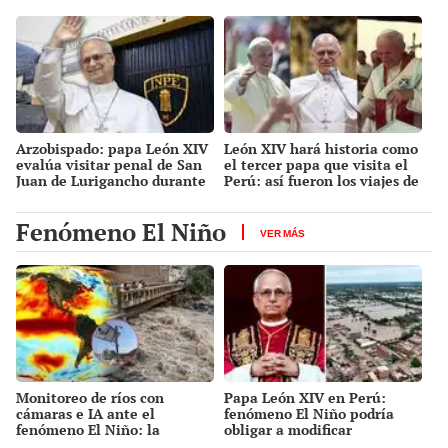
para "el regreso a casa" del
de su visita
pontífice
Arzobispado: papa León XIV
León XIV hará historia como
evalúa visitar penal de San
el tercer papa que visita el
Juan de Lurigancho durante
Perú: así fueron los viajes de
su viaje al Perú
Juan Pablo II y Francisco
Fenómeno El Niño
VER MÁS
Monitoreo de ríos con
Papa León XIV en Perú:
cámaras e IA ante el
fenómeno El Niño podría
fenómeno El Niño: la
obligar a modificar
innovación peruana que
actividades si surge una